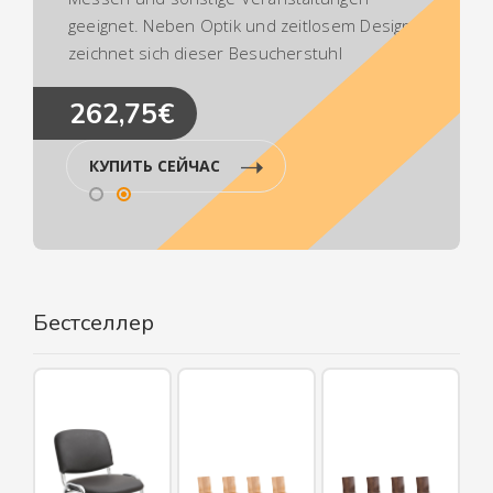
geeignet. Neben Optik und zeitlosem Design
zeichnet sich dieser Besucherstuhl
besonders durch seine ergonomisch
262,75€
geformte Sitzfläche aus, die auch längere
Sitzphasen nicht anstrengend werden
lässt.Ca. Maße:Gesamthöhe: 87
КУПИТЬ СЕЙЧАС
cmGesamtbreite: 43 cmGesamttiefe: 47
cmSitzhöhe: 45 cmSitzfläche (BxT): 40 x 36
cmMax. Belastbarkeit: 120 kgGewicht: 4
kg Sitz:Material: HolzDie Farben "Eiche" und
"Walnuss" sind aus
Бестселлер
EchtholzfurnierAngenehme Sitzposition durch
RückenlehneGestell:Material: Metall in
ChromoptikStabiles
VierfußgestellBesonderheiten:Modernes,
funktionales DesignExtrem leicht zu
reinigenKomfortables Sitzen auch nach