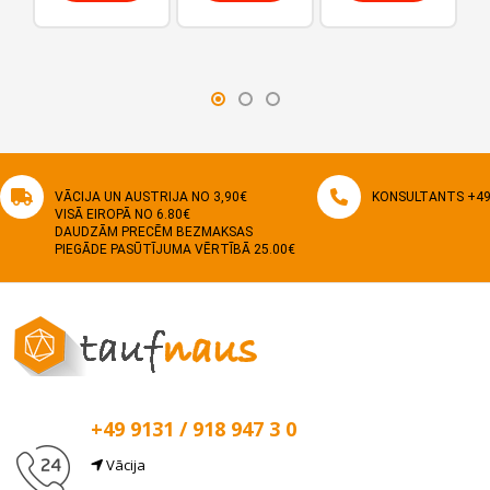
grozam
grozam
grozam
VĀCIJA UN AUSTRIJA NO 3,90€
KONSULTANTS +49 
VISĀ EIROPĀ NO 6.80€
DAUDZĀM PRECĒM BEZMAKSAS
PIEGĀDE PASŪTĪJUMA VĒRTĪBĀ 25.00€
+49 9131 / 918 947 3 0
Vācija