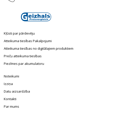
E-pasts
info@taufnaus.de
Kļūsti par pārdevēju
Atteikuma tiesības Pakalpojumi
Atteikuma tiesības no digitālajiem produktiem
Preču atteikuma tiesības
Piezīmes par akumulatoru
Noteikumi
Izziņa
Datu aizsardzība
Kontakti
Par mums