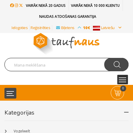
VAIRĀK NEKĀ 20 GADUS
VAIRĀK NEKĀ 10 000 KLIENTU
NAUDAS ATDOŠANAS GARANTIJA
Ielogoties
Reģistrēties
Biļetens
10€
Latviešu
0
Kategorijas
Vogelwelt