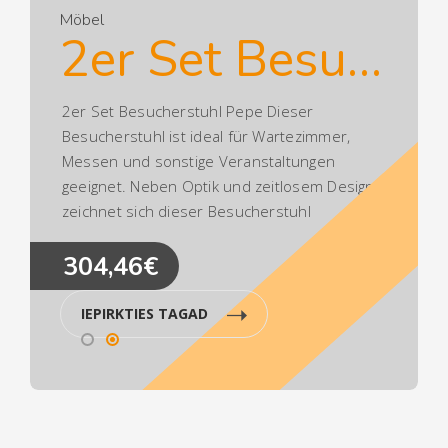
Möbel
2er Set Besucherstuhl Pepe
2er Set Besucherstuhl Pepe Dieser
Besucherstuhl ist ideal für Wartezimmer,
Messen und sonstige Veranstaltungen
geeignet. Neben Optik und zeitlosem Design
zeichnet sich dieser Besucherstuhl
besonders durch seine ergonomisch
304,46€
geformte Sitzfläche aus, die auch längere
Sitzphasen nicht anstrengend werden
lässt.Ca. Maße:Gesamthöhe: 87
IEPIRKTIES TAGAD
cmGesamtbreite: 43 cmGesamttiefe: 47
cmSitzhöhe: 45 cmSitzfläche (BxT): 40 x 36
cmMax. Belastbarkeit: 120 kgGewicht: 4
kg Sitz:Material: HolzDie Farben "Eiche" und
"Walnuss" sind aus