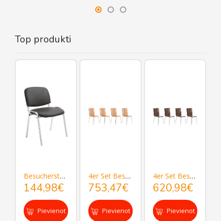
Top produkti
uhl Pepe
Besucherstuhl Ken C Kunstleder
4er Set Besucherstuhl Pepe
4er Set Besucherstuhl Pepe
144,98€
753,47€
620,98€
t
Pievienot
Pievienot
Pievienot