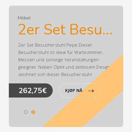
Möbel
2er Set Besucherstuhl Pepe
2er Set Besucherstuhl Pepe Dieser
Besucherstuhl ist ideal für Wartezimmer,
Messen und sonstige Veranstaltungen
geeignet. Neben Optik und zeitlosem Design
zeichnet sich dieser Besucherstuhl
besonders durch seine ergonomisch
262,75€
geformte Sitzfläche aus, die auch längere
KJØP NÅ
Sitzphasen nicht anstrengend werden
lässt.Ca. Maße:Gesamthöhe: 87
cmGesamtbreite: 43 cmGesamttiefe: 47
cmSitzhöhe: 45 cmSitzfläche (BxT): 40 x 36
cmMax. Belastbarkeit: 120 kgGewicht: 4