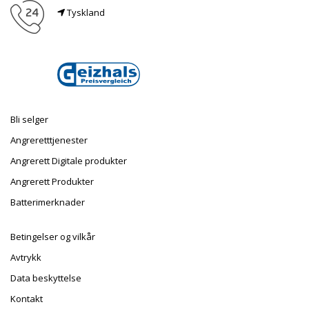
Tyskland
E-post
info@taufnaus.de
Bli selger
Angreretttjenester
Angrerett Digitale produkter
Angrerett Produkter
Batterimerknader
Betingelser og vilkår
Avtrykk
Data beskyttelse
Kontakt