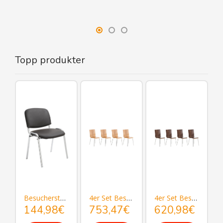
Topp produkter
uhl Pepe
Besucherstuhl Ken C Kunstleder
4er Set Besucherstuhl Pepe
4er Set Besucherstuhl Pepe
144,98€
753,47€
620,98€