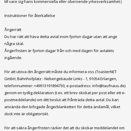
till vare sig hans kommersiella eller oberoende yrkesverksamhet.)
Instruktioner för återkallelse
Ångerrätt
Du har rätt att häva detta avtal inom fjorton dagar utan att ange
några skäl.
Ångerfristen är fjorton dagar från och med dagen för avtalets
ingående.
För att utöva din ångerrätt måste du informera oss (ToasterNET
GmbH, Bahnhofplatz - Nebengebäude Links - 1, 91054 Erlangen,
telefonnummer: +49913191894730, e-postadress: info@taufnaus.de)
genom en tydlig deklaration (t.ex. ett brev skickat per post eller ett e-
postmeddelande) om ditt beslut att frånträda detta avtal. Du kan
använda den bifogade ångerblanketten för detta ändamål, vilket
dock inte är obligatoriskt.
För att säkra ångerfristen räcker det att du skickar meddelandet om