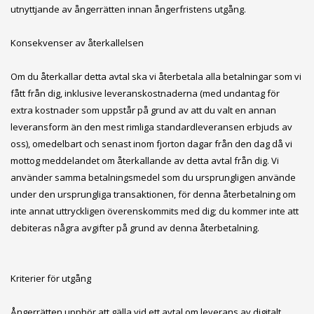
utnyttjande av ångerrätten innan ångerfristens utgång.
Konsekvenser av återkallelsen
Om du återkallar detta avtal ska vi återbetala alla betalningar som vi
fått från dig, inklusive leveranskostnaderna (med undantag för
extra kostnader som uppstår på grund av att du valt en annan
leveransform än den mest rimliga standardleveransen erbjuds av
oss), omedelbart och senast inom fjorton dagar från den dag då vi
mottog meddelandet om återkallande av detta avtal från dig. Vi
använder samma betalningsmedel som du ursprungligen använde
under den ursprungliga transaktionen, för denna återbetalning om
inte annat uttryckligen överenskommits med dig; du kommer inte att
debiteras några avgifter på grund av denna återbetalning.
Kriterier för utgång
Ångerrätten upphör att gälla vid ett avtal om leverans av digitalt