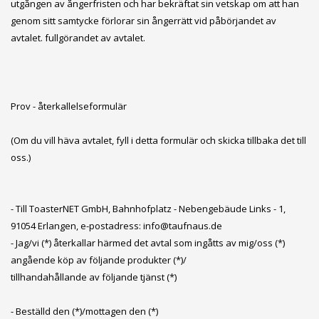
utgången av ångerfristen och har bekräftat sin vetskap om att han
genom sitt samtycke förlorar sin ångerrätt vid påbörjandet av
avtalet. fullgörandet av avtalet.
Prov - återkallelseformulär
(Om du vill häva avtalet, fyll i detta formulär och skicka tillbaka det till
oss.)
- Till ToasterNET GmbH, Bahnhofplatz - Nebengebäude Links - 1,
91054 Erlangen, e-postadress: info@taufnaus.de
- Jag/vi (*) återkallar härmed det avtal som ingåtts av mig/oss (*)
angående köp av följande produkter (*)/
tillhandahållande av följande tjänst (*)
- Beställd den (*)/mottagen den (*)