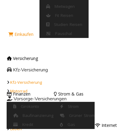
Mietwagen
Fit Reisen
Studien Reisen
Pauschal
Einkaufen
Versicherung
Kfz-Versicherung
Kfz-Versicherung
Motorrad
Finanzen
Strom & Gas
Vorsorge-Versicherungen
Girokonto
Strom
Rente
Baufinanzierung
Grüner Strom
Berufsunfähigkeit
Kredit
Gas
Internet
Leben