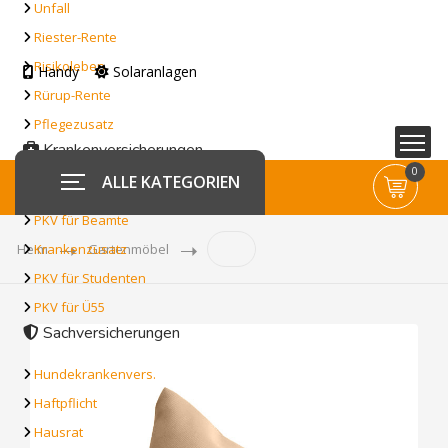
Unfall
Riester-Rente
Risikoleben
Handy
Solaranlagen
Rürup-Rente
Pflegezusatz
Krankenversicherungen
0
ALLE KATEGORIEN
PKV Vollversicherung
PKV für Beamte
Heim
Krankenzusatz
Gartenmöbel
PKV für Studenten
PKV für Ü55
Sachversicherungen
Hundekrankenvers.
Haftpflicht
Hausrat