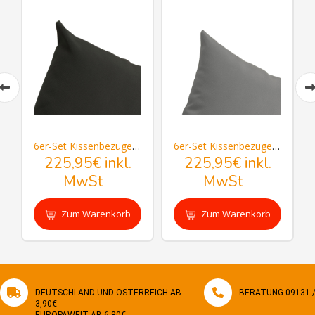
6er-Set Kissenbezüge Gartenbar Lenox
6er-Set Kissenbezüge Gartenbar Lenox
225,95€
inkl.
225,95€
inkl.
MwSt
MwSt
Zum Warenkorb
Zum Warenkorb
hinzufügen
hinzufügen
DEUTSCHLAND UND ÖSTERREICH AB
BERATUNG 09131 / 
3,90€