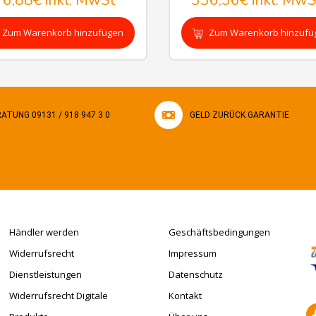
76,88€
inkl. MwSt
336,36€
inkl. MwS
Zum Warenkorb hinzufügen
Zum Warenkorb hinzufü
ATUNG 09131 / 918 947 3 0
GELD ZURÜCK GARANTIE
Händler werden
Geschäftsbedingungen
Widerrufsrecht
Impressum
Dienstleistungen
Datenschutz
Widerrufsrecht Digitale
Kontakt