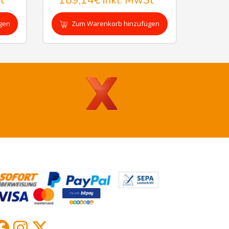
t
189,14€
inkl. MwSt
gen
Zum Warenkorb hinzufügen