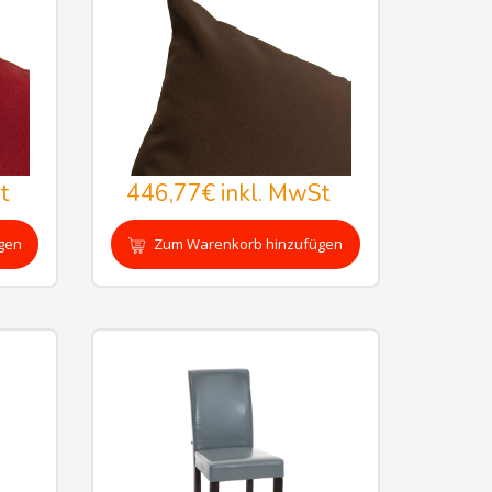
t
446,77€
inkl. MwSt
gen
Zum Warenkorb hinzufügen