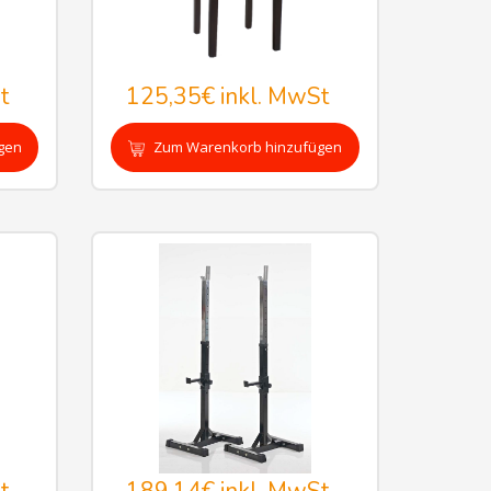
t
125,35€
inkl. MwSt
gen
Zum Warenkorb hinzufügen