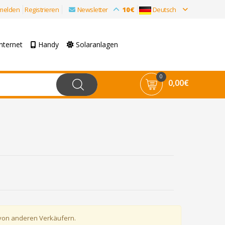
melden
Registrieren
Newsletter
10€
Deutsch
nternet
Handy
Solaranlagen
0
0,00€
 von anderen Verkäufern.