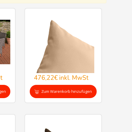
t
476,22€
inkl. MwSt
gen
Zum Warenkorb hinzufügen