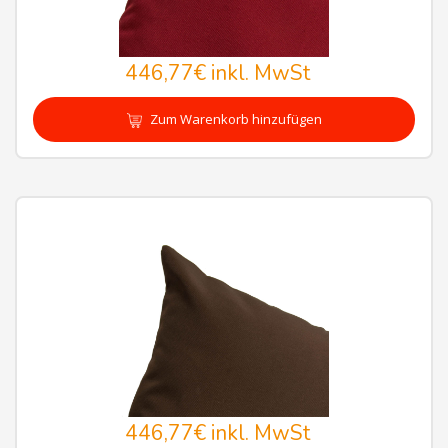
446,77€
inkl. MwSt
Zum Warenkorb hinzufügen
446,77€
inkl. MwSt