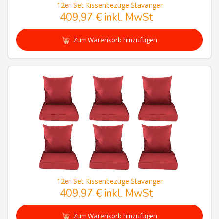
12er-Set Kissenbezüge Stavanger
409,97 € inkl. MwSt
Zum Warenkorb hinzufügen
12er-Set Kissenbezüge Stavanger
409,97 € inkl. MwSt
Zum Warenkorb hinzufügen