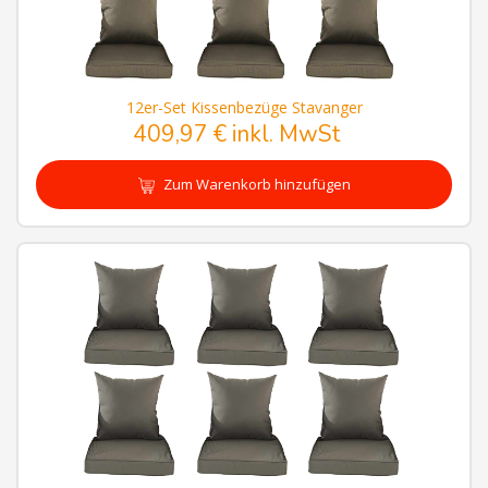
12er-Set Kissenbezüge Stavanger
409,97 € inkl. MwSt
Zum Warenkorb hinzufügen