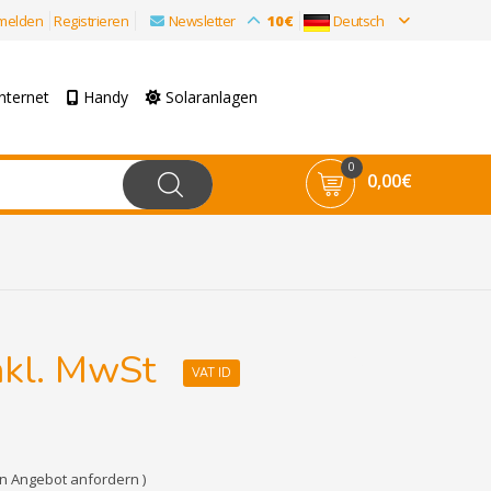
melden
Registrieren
Newsletter
10€
Deutsch
nternet
Handy
Solaranlagen
0
0,00€
nkl. MwSt
VAT ID
en Angebot anfordern )