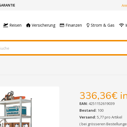
GARANTIE
An
Reisen
Versicherung
Finanzen
Strom & Gas
I
336,36€
i
EAN:
4251152619039
Bestand:
100
Versand:
5,77 pro Artikel
( bei grösseren Bestellung