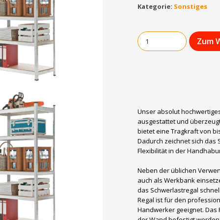
Kategorie:
Sonstiges
Zum W
Unser absolut hochwertiges
ausgestattet und überzeugt
bietet eine Tragkraft von bi
Dadurch zeichnet sich das S
Flexibilität in der Handhabu
Neben der üblichen Verwen
auch als Werkbank einsetze
das Schwerlastregal schne
Regal ist für den professio
Handwerker geeignet. Das R
der Wand befestigt werden.