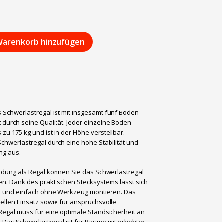
arenkorb hinzufügen
 Schwerlastregal ist mit insgesamt fünf Böden
 durch seine Qualität. Jeder einzelne Boden
s zu 175 kg und ist in der Höhe verstellbar.
chwerlastregal durch eine hohe Stabilität und
ng aus.
dung als Regal können Sie das Schwerlastregal
n. Dank des praktischen Stecksystems lässt sich
ll und einfach ohne Werkzeug montieren. Das
nellen Einsatz sowie für anspruchsvolle
egal muss für eine optimale Standsicherheit an
 Das Schwerlastregal ist für Räume mit erhöhter