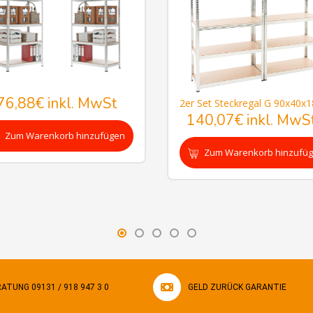
76,88€
inkl. MwSt
140,07€
inkl. MwS
Zum Warenkorb hinzufügen
Zum Warenkorb hinzufü
ATUNG 09131 / 918 947 3 0
GELD ZURÜCK GARANTIE