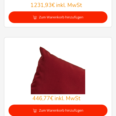
1231,93€
inkl. MwSt
Zum Warenkorb hinzufügen
446,77€
inkl. MwSt
Zum Warenkorb hinzufügen