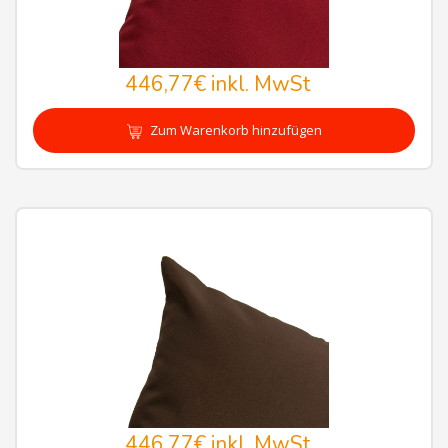
446,77€
inkl. MwSt
Zum Warenkorb hinzufügen
446,77€
inkl. MwSt