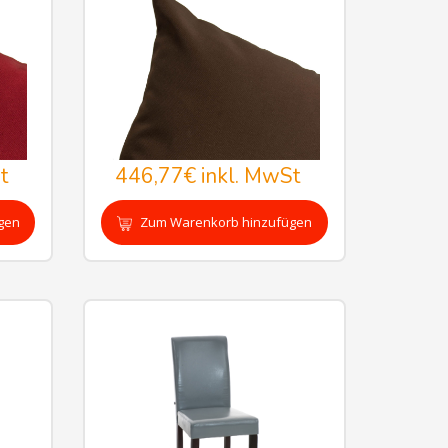
t
446,77€
inkl. MwSt
gen
Zum Warenkorb hinzufügen