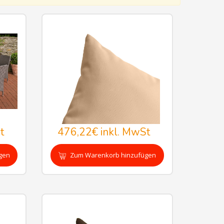
t
476,22€
inkl. MwSt
gen
Zum Warenkorb hinzufügen