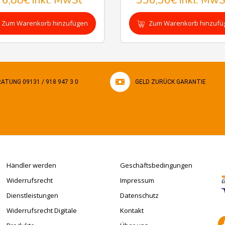
76,88€
inkl. MwSt
336,36€
inkl. MwS
Zum Warenkorb hinzufügen
Zum Warenkorb hinzufü
ATUNG 09131 / 918 947 3 0
GELD ZURÜCK GARANTIE
Händler werden
Geschäftsbedingungen
Widerrufsrecht
Impressum
Dienstleistungen
Datenschutz
Widerrufsrecht Digitale
Kontakt