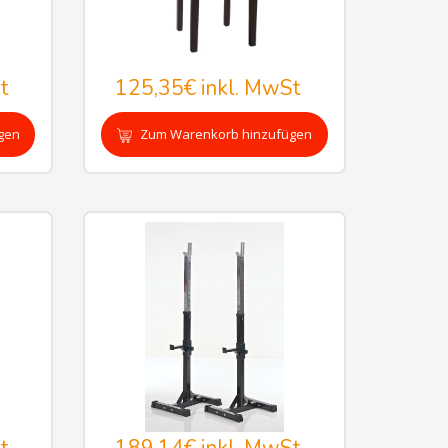
t
125,35€
inkl. MwSt
gen
Zum Warenkorb hinzufügen