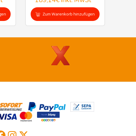
t
189,14€
inkl. MwSt
gen
Zum Warenkorb hinzufügen