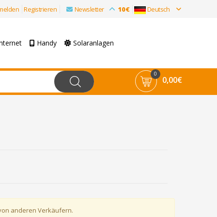
melden
Registrieren
Newsletter
10€
Deutsch
nternet
Handy
Solaranlagen
0
0,00€
 von anderen Verkäufern.