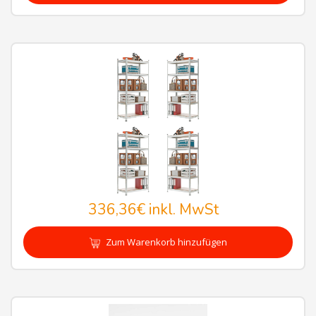
336,36€
inkl. MwSt
Zum Warenkorb hinzufügen