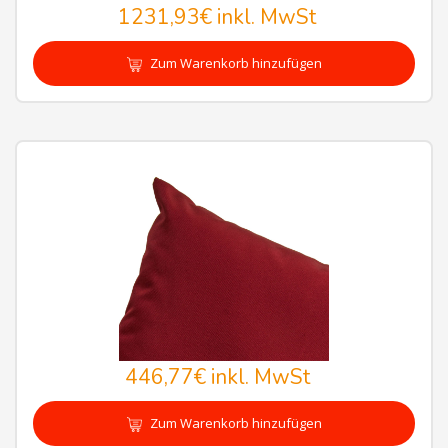
1231,93€
inkl. MwSt
Zum Warenkorb hinzufügen
446,77€
inkl. MwSt
Zum Warenkorb hinzufügen