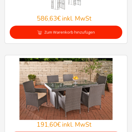
586,63€
inkl. MwSt
Zum Warenkorb hinzufügen
191,60€
inkl. MwSt