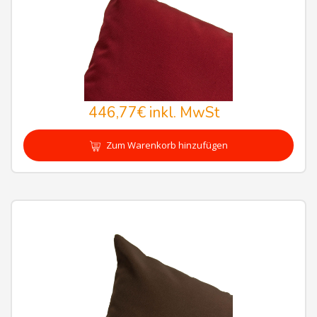
446,77€
inkl. MwSt
Zum Warenkorb hinzufügen