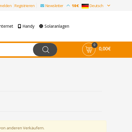
melden
Registrieren
Newsletter
10€
Deutsch
nternet
Handy
Solaranlagen
0
0,00€
 von anderen Verkäufern.