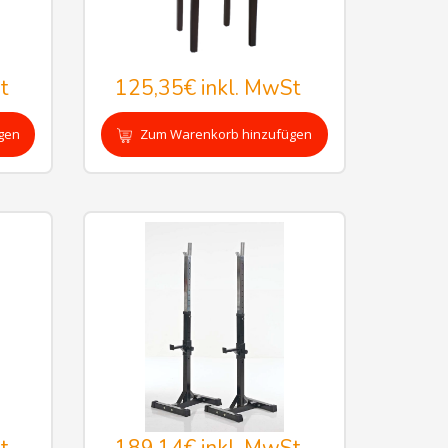
t
125,35€
inkl. MwSt
gen
Zum Warenkorb hinzufügen