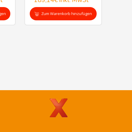
t
189,14€
inkl. MwSt
gen
Zum Warenkorb hinzufügen