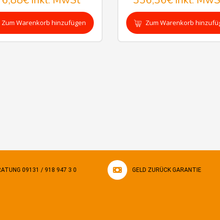
76,88€
inkl. MwSt
336,36€
inkl. MwS
Zum Warenkorb hinzufügen
Zum Warenkorb hinzufü
ATUNG 09131 / 918 947 3 0
GELD ZURÜCK GARANTIE