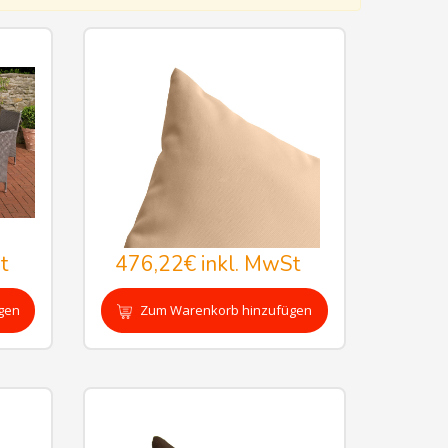
t
476,22€
inkl. MwSt
gen
Zum Warenkorb hinzufügen