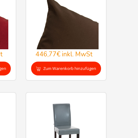
t
446,77€
inkl. MwSt
gen
Zum Warenkorb hinzufügen