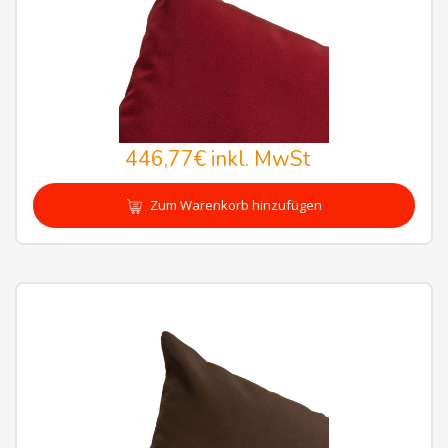
446,77€
inkl. MwSt
Zum Warenkorb hinzufügen