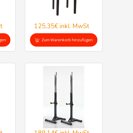
t
125,35€
inkl. MwSt
gen
Zum Warenkorb hinzufügen