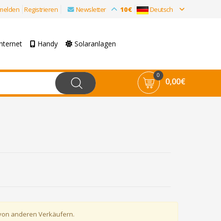
melden
Registrieren
Newsletter
10€
Deutsch
nternet
Handy
Solaranlagen
0
0,00€
 von anderen Verkäufern.