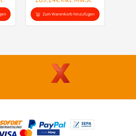
t
189,14€
inkl. MwSt
gen
Zum Warenkorb hinzufügen