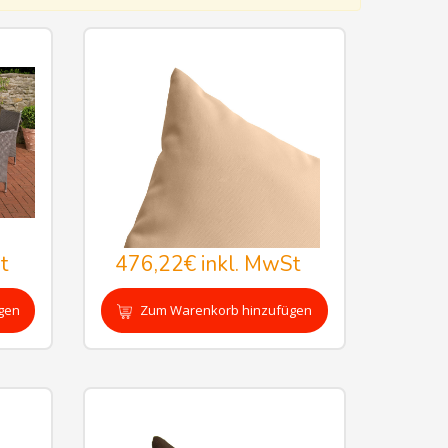
t
476,22€
inkl. MwSt
gen
Zum Warenkorb hinzufügen