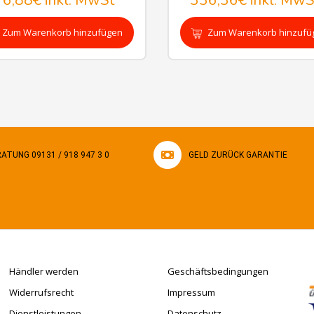
76,88€
inkl. MwSt
336,36€
inkl. MwS
Zum Warenkorb hinzufügen
Zum Warenkorb hinzufü
ATUNG 09131 / 918 947 3 0
GELD ZURÜCK GARANTIE
Händler werden
Geschäftsbedingungen
Widerrufsrecht
Impressum
Dienstleistungen
Datenschutz