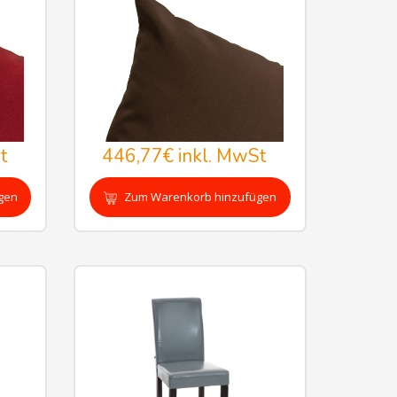
t
446,77€
inkl. MwSt
gen
Zum Warenkorb hinzufügen